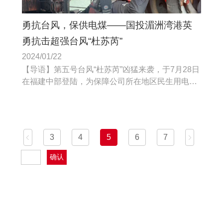
勇抗台风，保供电煤——国投湄洲湾港英
勇抗击超强台风“杜苏芮”
2024/01/22
【导语】第五号台风“杜苏芮”凶猛来袭，于7月28日
在福建中部登陆，为保障公司所在地区民生用电和
湄洲湾电厂燃煤供应不中断。
3
4
5
上一页
6
7