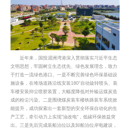
近年来，国投湄洲湾港深入贯彻落实习近平生态
文明思想，牢固树立生态优先、绿色发展理念，致力
于打造一流绿色港口。一是不断完善绿色环保基础设
施设备，在堆场道路沿线安装180°自动旋转喷头、装
车楼安装抑尘喷胶装置，大幅度降低对外输运煤炭造
成的粉尘污染。二是围绕煤炭装车楼铁路装车系统效
能提升，成功探索出一套新型的安全环保自动化的生
产工艺，牵引动力上实现“油改电“，低碳环保效益突
出。三是先后完成装船泊位以及卸船泊位岸电建设，