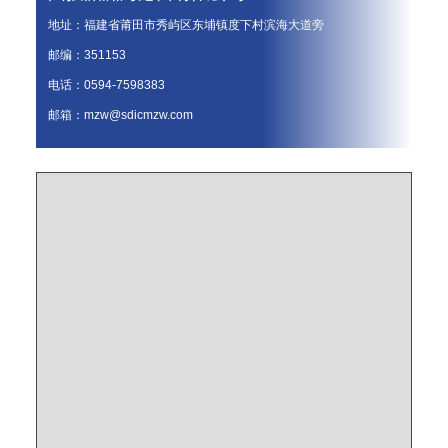
地址：福建省莆田市秀屿区东埔镇度下村滨海大道旁
邮编：351153
电话：0594-7598383
邮箱：
mzw@sdicmzw.com