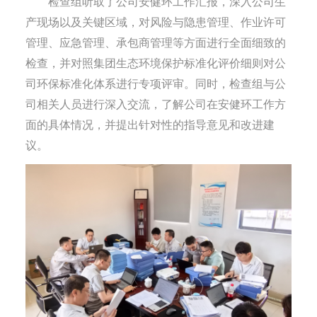
检查组听取了公司安健环工作汇报，深入公司生
产现场以及关键区域，对风险与隐患管理、作业许可
管理、应急管理、承包商管理等方面进行全面细致的
检查，并对照集团生态环境保护标准化评价细则对公
司环保标准化体系进行专项评审。同时，检查组与公
司相关人员进行深入交流，了解公司在安健环工作方
面的具体情况，并提出针对性的指导意见和改进建
议。