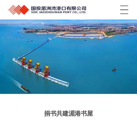
菜单
捐书共建湄港书屋