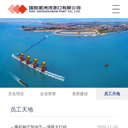
菜单
文化理念
企业荣誉
党群建设
员工天地
员工天地
撸起袖子加油干---清煤大行动
2020-11-24